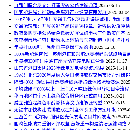
11部门联合发文：打造零碳公路运输通道
2026-06-15
国家能源局：推动绿色燃料产业健康有序发展
2026-03-04
100亿吨 vs 5亿吨！交通电气化这场史诗级减排，我们
交通运输部：开展关键产品碳足迹核算、近零碳设施评
政府采购支持公路绿色低碳发展试点申报工作政策问答
2
天津碳市场扩容！新增水上运输与医药制造（附重点排
年减排6800吨！温州首座零碳车站落地
2025-12-18
100%新能源替代！苏州港正和兴港近零碳码头试点项目
年减碳330吨！南通首座光储充充电站试营业
2025-11-27
山东省港口集团2025年绿电发电量突破1亿度
2025-11-14
19家！北京2026年度纳入全国碳排放权交易市场管理碳
降碳40%！旌德县打造零碳线路抢占绿色物流新赛道
2025
平均减碳率80%以上！上海10万吨级绿色甲醇项目全流
华南地区首个水上绿色综合服务区正式启用
2025-10-21
威立雅签定绿色甲醇燃料协议助推能源转型
2025-10-15
无锡市加快构建碳排放双控制度体系工作方案印发
2025-
江西首个“近零碳”服务区光伏发电项目并网发电
2025-07-
国鸿氢能助力重钢环评攻坚 氢能重卡构建清洁运输网络
2