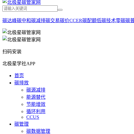
碳达峰
碳中和
碳减排
碳交易
碳价
CCER
碳配额
低碳技术
零碳
碳
扫码安装
北极星学社APP
首页
碳排放
碳源减排
能源替代
节能增效
循环利用
CCUS
碳管理
碳数据管理