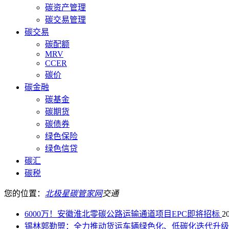
碳资产管理
碳交易管理
碳交易
碳配额
MRV
CCER
碳价
碳金融
碳基金
碳期货
碳债券
绿色保险
绿色信贷
碳汇
碳税
您的位置：
北极星碳管家网
交通
6000万！安徽淮北零碳公路运输通道项目EPC即将招标
2
锡林郭勒盟：全力推动货运车辆绿色化、低碳化迭代升