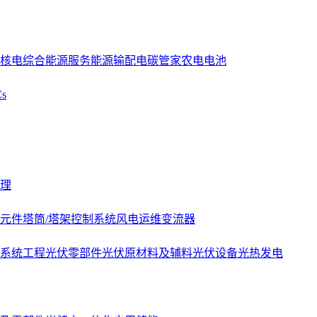
核电
综合能源服务
能源
输配电
碳管家
农电
电池
s
理
元件
塔筒/塔架
控制系统
风电运维
变流器
系统工程
光伏零部件
光伏原材料及辅料
光伏设备
光热发电