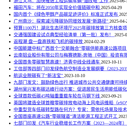
浙江义乌：加快推进工程运输车辆“油改电”工作
2025-06-
福田汽车：将在2050年实现全价值链碳中和
2025-04-29
国内首个《绿色甲醇产品碳足迹评价》标准正式发布
202
广州南沙：探索减污降碳协同增效发展“新路径”
2025-04-
预算1100万！湖北生态环境厅2025年碳排放第三方核查
交通强国建设试点典型经验清单（第一批）发布！
2025-
返程潮 盘一盘高铁和飞机的碳排放
2024-02-29
中国能建中标广西首个“交能融合”零碳供能高速公路项
云南铝业股份有限公司与梅赛德斯-奔驰（中国）投资有
全国首条零碳智慧高速！济青中线全线通车
2023-10-11
工信部等四部门印发绿色航空制造业发展纲要（2023-20
航运业脱碳有了“新法宝”
2023-10-10
九部门发文：鼓励绿色出行 推进城市公共交通健康可持
湖州吴兴发布碳达峰行动方案：促进居民生活用能低碳
全球首款低碳45吨轴重重载车轮在马钢下线
2023-09-21
英国将建造全球首艘零碳排放电动海上风电运维船（eSO
中重型货车低碳转型路在何方？专家：需依托场景及技
全国首座高速公路“零碳隧道”清洁能源工程正式开工
2023
七部门印发《汽车行业稳增长工作方案（2023—2024年