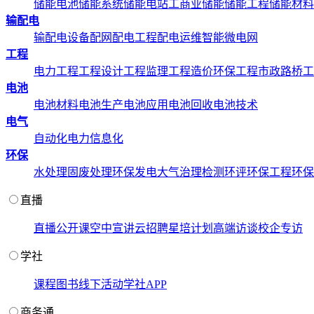
储能电池
储能系统
储能电站
工商业储能
储能工程
储能材料
输配电
输配电设备
配网配电工程
配电运维
智能微电网
工程
电力工程
工程设计
工程监理
工程造价
环保工程
市政路桥工
电池
电池材料
电池生产
电池应用
电池回收
电池技术
电气
自动化
电力信息化
环保
水处理
固废处理
环保发电
大气治理
检测环评
环保工程
环保
直播
直播
公开课
空中宣讲
云招聘
星培计划
高端访谈
校企专访
学社
课程
图书
线下活动
学社APP
商务通