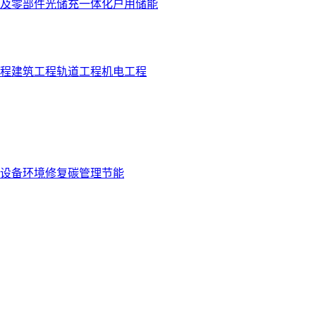
及零部件
光储充一体化
户用储能
程
建筑工程
轨道工程
机电工程
设备
环境修复
碳管理
节能