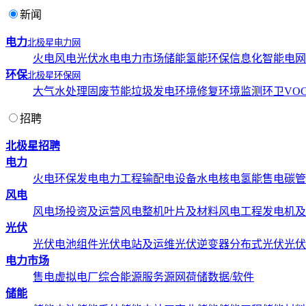
新闻
电力
北极星电力网
火电
风电
光伏
水电
电力市场
储能
氢能
环保
信息化
智能电网
环保
北极星环保网
大气
水处理
固废
节能
垃圾发电
环境修复
环境监测
环卫
VOC
招聘
北极星招聘
电力
火电
环保发电
电力工程
输配电设备
水电
核电
氢能
售电
碳管
风电
风电场投资及运营
风电整机
叶片及材料
风电工程
发电机及
光伏
光伏电池组件
光伏电站及运维
光伏逆变器
分布式光伏
光伏
电力市场
售电
虚拟电厂
综合能源服务
源网荷储
数据/软件
储能